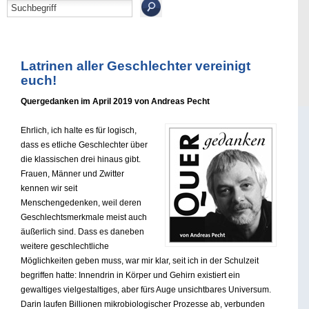
Latrinen aller Geschlechter vereinigt
euch!
Quergedanken im April 2019 von Andreas Pecht
Ehrlich, ich halte es für logisch,
dass es etliche Geschlechter über
die klassischen drei hinaus gibt.
Frauen, Männer und Zwitter
kennen wir seit
Menschengedenken, weil deren
Geschlechtsmerkmale meist auch
äußerlich sind. Dass es daneben
weitere geschlechtliche
Möglichkeiten geben muss, war mir klar, seit ich in der Schulzeit
begriffen hatte: Innendrin in Körper und Gehirn existiert ein
gewaltiges vielgestaltiges, aber fürs Auge unsichtbares Universum.
Darin laufen Billionen mikrobiologischer Prozesse ab, verbunden