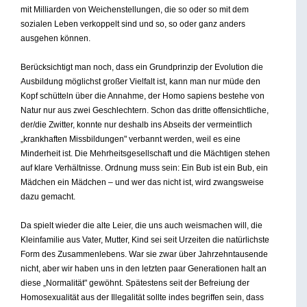
mit Milliarden von Weichenstellungen, die so oder so mit dem
sozialen Leben verkoppelt sind und so, so oder ganz anders
ausgehen können.
Berücksichtigt man noch, dass ein Grundprinzip der Evolution die
Ausbildung möglichst großer Vielfalt ist, kann man nur müde den
Kopf schütteln über die Annahme, der Homo sapiens bestehe von
Natur nur aus zwei Geschlechtern. Schon das dritte offensichtliche,
der/die Zwitter, konnte nur deshalb ins Abseits der vermeintlich
„krankhaften Missbildungen" verbannt werden, weil es eine
Minderheit ist. Die Mehrheitsgesellschaft und die Mächtigen stehen
auf klare Verhältnisse. Ordnung muss sein: Ein Bub ist ein Bub, ein
Mädchen ein Mädchen – und wer das nicht ist, wird zwangsweise
dazu gemacht.
Da spielt wieder die alte Leier, die uns auch weismachen will, die
Kleinfamilie aus Vater, Mutter, Kind sei seit Urzeiten die natürlichste
Form des Zusammenlebens. War sie zwar über Jahrzehntausende
nicht, aber wir haben uns in den letzten paar Generationen halt an
diese „Normalität" gewöhnt. Spätestens seit der Befreiung der
Homosexualität aus der Illegalität sollte indes begriffen sein, dass