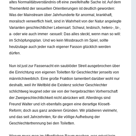
altes Normalitätsverständnis oft eine zweifelhafte Sache ist. Auf dem
Themenfeld der sexuellen Orientierungen ist deutlich geworden:
Was der Mainstream über Jahrhunderte für anormal, krankhaft,
moralisch verwerflich hielt, sind in Wahrheit von der Natur angelegte
Varianten geschlechtlicher Lebensart. Schwul, lesbisch, hetero-, bi-,
a- oder wie auch immer -sexuell: Das alles steckt, wenn man so will:
im Schöpfungsplan. Und wo kein Missbrauch im Spiel, sollte
heutzutage auch jeder nach eigener Fasson glücklich werden
dürfen.
Nun ist just zur Fassenacht ein saublöder Streit ausgebrochen über
die Einrichtung von eigenen Toiletten für Geschlechter jenseits von
männlich/weiblich. Eine große Fraktion lamentiert darüber wohl nur
deshalb, weil ihr Weltbild die Existenz solcher Geschlechter
schlichtweg leugnet oder sie von der hergebrachten Vorherrschaft
der Zweigeschlechtlichkeit nicht abrücken will. Allerdings sind
Freund Walter und ich ebenfalls gegen eine derartige Klosett-
Reform; doch aus ganz anderen Gründen. Wir plädieren vielmehr,
und das seit Jahrzehnten, für die völlige Aufhebung der
Geschlechtertrennung bei den Toiletten.