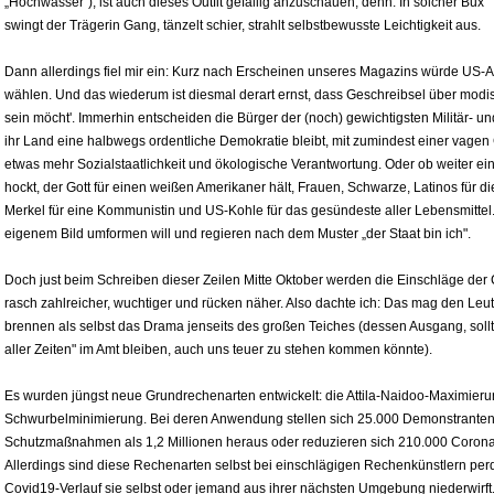
„Hochwasser"), ist auch dieses Outfit gefällig anzuschauen, denn: In solcher Bux
swingt der Trägerin Gang, tänzelt schier, strahlt selbstbewusste Leichtigkeit aus.
Dann allerdings fiel mir ein: Kurz nach Erscheinen unseres Magazins würde US-
wählen. Und das wiederum ist diesmal derart ernst, dass Geschreibsel über modi
sein möcht'. Immerhin entscheiden die Bürger der (noch) gewichtigsten Militär- u
ihr Land eine halbwegs ordentliche Demokratie bleibt, mit zumindest einer vage
etwas mehr Sozialstaatlichkeit und ökologische Verantwortung. Oder ob weiter e
hockt, der Gott für einen weißen Amerikaner hält, Frauen, Schwarze, Latinos für 
Merkel für eine Kommunistin und US-Kohle für das gesündeste aller Lebensmittel
eigenem Bild umformen will und regieren nach dem Muster „der Staat bin ich".
Doch just beim Schreiben dieser Zeilen Mitte Oktober werden die Einschläge de
rasch zahlreicher, wuchtiger und rücken näher. Also dachte ich: Das mag den Le
brennen als selbst das Drama jenseits des großen Teiches (dessen Ausgang, sollte
aller Zeiten" im Amt bleiben, auch uns teuer zu stehen kommen könnte).
Es wurden jüngst neue Grundrechenarten entwickelt: die Attila-Naidoo-Maximieru
Schwurbelminimierung. Bei deren Anwendung stellen sich 25.000 Demonstrante
Schutzmaßnahmen als 1,2 Millionen heraus oder reduzieren sich 210.000 Corona
Allerdings sind diese Rechenarten selbst bei einschlägigen Rechenkünstlern per
Covid19-Verlauf sie selbst oder jemand aus ihrer nächsten Umgebung niederwirft. Gl