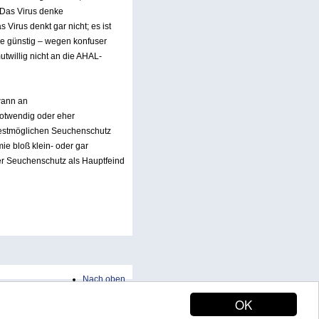
 Das Virus denke
Virus denkt gar nicht; es ist
ese günstig – wegen konfuser
willig nicht an die AHAL-
 wann an
otwendig oder eher
 bestmöglichen Seuchenschutz
ie bloß klein- oder gar
der Seuchenschutz als Hauptfeind
Nach oben
OK