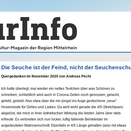
Die Seuche ist der Feind, nicht der Seuchensch
Quergedanken im November 2020 von Andreas Pecht
Ich hatte überlegt, mal wieder ein nettes Textchen über was Schönes zu
schreiben; schließlich wird auch in Corona-Zeiten noch genossen, gelacht,
gelebt, geliebt. Also etwa über die mir jüngst ins Auge gestochene „neue"
Hosenmode für Girlies und Ladies. Da wird wohl gerade die 4/5-Stretchjeans
abgelöst, die mich in ihrer ästhetischen Wirkung die letzten Jahre über stets
erfreute. Es verbreiten sich nun locker, luftig fallende Beinkleider im
angedeuteten Matrosenschnitt. Ebenfalls in 4/5 Länge gehalten (also mit etwas