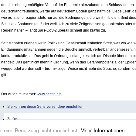
dem bis eben gemäßigten Verlauf der Epidemie hierzulande den Schluss ziehen:
deutschlandfreundlich, werde auf deutschem Boden ganz harmlos. Liebe Leut', das 
wie es ist und reagiert stets nur auf die Bedingungen, die wir ihm bieten. Sind di
Schutzmaßnahmen und/oder weil sich zu viele Zeitgenossen gedankenlos oder mut
Regeln halten – langt Sars-CoV-2 überall schnell und kräftig zu.
Seit Monaten erleben wir in Politik und Gesellschaft lebhaften Streit, was wo wie
Eindämmungsmaßnahmen gegen die Seuche sinnvoll, vertretbar, angemessen, n
kontraproduktiv sei. Das geht in Ordnung, solange es sich um Dispute über den
handelt. Das geht nicht mehr in Ordnung, wenn das Gefahrenpotenzial der Epidem
weggeredet werden soll – bis irrwitziger Weise nicht mehr die Seuche, sondern 
gilt.
Der Autor im Internet:
www.pecht.info
Sie können diese Seite versenden/ empfehlen
Zurück
e eine Benutzung nicht möglich ist.
Mehr Informationen