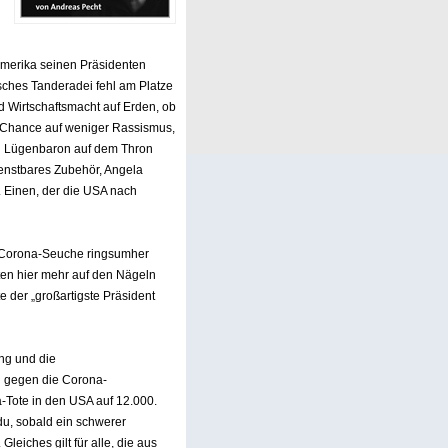
Amerika seinen Präsidenten
sches Tanderadei fehl am Platze
nd Wirtschaftsmacht auf Erden, ob
n Chance auf weniger Rassismus,
in Lügenbaron auf dem Thron
dienstbares Zubehör, Angela
. Einen, der die USA nach
r Corona-Seuche ringsumher
uten hier mehr auf den Nägeln
 der „großartigste Präsident
ng und die
n gegen die Corona-
-Tote in den USA auf 12.000.
du, sobald ein schwerer
eiches gilt für alle, die aus