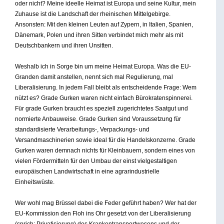
oder nicht? Meine ideelle Heimat ist Europa und seine Kultur, mein
Zuhause ist die Landschaft der rheinischen Mittelgebirge.
Ansonsten: Mit den kleinen Leuten auf Zypern, in Italien, Spanien,
Dänemark, Polen und ihren Sitten verbindet mich mehr als mit
Deutschbankern und ihren Unsitten.
Weshalb ich in Sorge bin um meine Heimat Europa. Was die EU-
Granden damit anstellen, nennt sich mal Regulierung, mal
Liberalisierung. In jedem Fall bleibt als entscheidende Frage: Wem
nützt es? Grade Gurken waren nicht einfach Bürokratenspinnerei.
Für grade Gurken braucht es speziell zugerichtetes Saatgut und
normierte Anbauweise. Grade Gurken sind Voraussetzung für
standardisierte Verarbeitungs-, Verpackungs- und
Versandmaschinerien sowie ideal für die Handelskonzerne. Grade
Gurken waren demnach nichts für Kleinbauern, sondern eines von
vielen Fördermitteln für den Umbau der einst vielgestaltigen
europäischen Landwirtschaft in eine agrarindustrielle
Einheitswüste.
Wer wohl mag Brüssel dabei die Feder geführt haben? Wer hat der
EU-Kommission den Floh ins Ohr gesetzt von der Liberalisierung