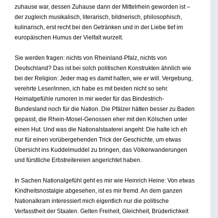
zuhause war, dessen Zuhause dann der Mittelrhein geworden ist –
der zugleich musikalisch, literarisch, bildnerisch, philosophisch,
kulinarisch, erst recht bei den Getränken und in der Liebe tief im
europäischen Humus der Vielfalt wurzelt.
Sie werden fragen: nichts von Rheinland-Pfalz, nichts von
Deutschland? Das ist bei solch politischen Konstrukten ähnlich wie
bei der Religion: Jeder mag es damit halten, wie er will. Vergebung,
verehrte Leser/innen, ich habe es mit beiden nicht so sehr.
Heimatgefühle rumoren in mir weder für das Bindestrich-
Bundesland noch für die Nation. Die Pfälzer hätten besser zu Baden
gepasst, die Rhein-Mosel-Genossen eher mit den Kölschen unter
einen Hut. Und was die Nationalstaaterei angeht: Die halte ich eh
nur für einen vorübergehenden Trick der Geschichte, um etwas
Übersicht ins Kuddelmuddel zu bringen, das Völkerwanderungen
und fürstliche Erbstreitereien angerichtet haben.
In Sachen Nationalgefühl geht es mir wie Heinrich Heine: Von etwas
Kindheitsnostalgie abgesehen, ist es mir fremd. An dem ganzen
Nationalkram interessiert mich eigentlich nur die politische
Verfasstheit der Staaten. Gelten Freiheit, Gleichheit, Brüderlichkeit