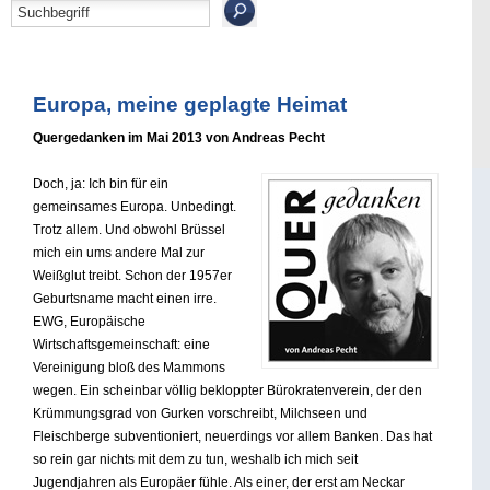
Europa, meine geplagte Heimat
Quergedanken im Mai 2013 von Andreas Pecht
Doch, ja: Ich bin für ein
gemeinsames Europa. Unbedingt.
Trotz allem. Und obwohl Brüssel
mich ein ums andere Mal zur
Weißglut treibt. Schon der 1957er
Geburtsname macht einen irre.
EWG, Europäische
Wirtschaftsgemeinschaft: eine
Vereinigung bloß des Mammons
wegen. Ein scheinbar völlig bekloppter Bürokratenverein, der den
Krümmungsgrad von Gurken vorschreibt, Milchseen und
Fleischberge subventioniert, neuerdings vor allem Banken. Das hat
so rein gar nichts mit dem zu tun, weshalb ich mich seit
Jugendjahren als Europäer fühle. Als einer, der erst am Neckar