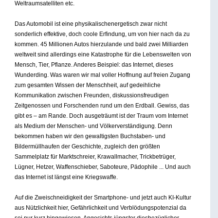
Weltraumsatelliten etc.
Das Automobil ist eine physikalischenergetisch zwar nicht
sonderlich effektive, doch coole Erfindung, um von hier nach da zu
kommen. 45 Millionen Autos hierzulande und bald zwei Milliarden
weltweit sind allerdings eine Katastrophe für die Lebenswelten von
Mensch, Tier, Pflanze. Anderes Beispiel: das Internet, dieses
Wunderding. Was waren wir mal voller Hoffnung auf freien Zugang
zum gesamten Wissen der Menschheit, auf gedeihliche
Kommunikation zwischen Freunden, diskussionsfreudigen
Zeitgenossen und Forschenden rund um den Erdball. Gewiss, das
gibt es – am Rande. Doch ausgeträumt ist der Traum vom Internet
als Medium der Menschen- und Völkerverständigung. Denn
bekommen haben wir den gewaltigsten Buchstaben- und
Bildermüllhaufen der Geschichte, zugleich den größten
Sammelplatz für Marktschreier, Krawallmacher, Trickbetrüger,
Lügner, Hetzer, Waffenschieber, Saboteure, Pädophile ... Und auch
das Internet ist längst eine Kriegswaffe.
Auf die Zweischneidigkeit der Smartphone- und jetzt auch KI-Kultur
aus Nützlichkeit hier, Gefährlichkeit und Verblödungspotenzial da