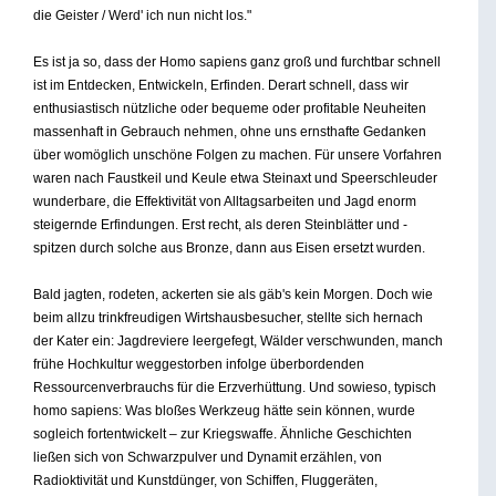
die Geister / Werd' ich nun nicht los."
Es ist ja so, dass der Homo sapiens ganz groß und furchtbar schnell
ist im Entdecken, Entwickeln, Erfinden. Derart schnell, dass wir
enthusiastisch nützliche oder bequeme oder profitable Neuheiten
massenhaft in Gebrauch nehmen, ohne uns ernsthafte Gedanken
über womöglich unschöne Folgen zu machen. Für unsere Vorfahren
waren nach Faustkeil und Keule etwa Steinaxt und Speerschleuder
wunderbare, die Effektivität von Alltagsarbeiten und Jagd enorm
steigernde Erfindungen. Erst recht, als deren Steinblätter und -
spitzen durch solche aus Bronze, dann aus Eisen ersetzt wurden.
Bald jagten, rodeten, ackerten sie als gäb's kein Morgen. Doch wie
beim allzu trinkfreudigen Wirtshausbesucher, stellte sich hernach
der Kater ein: Jagdreviere leergefegt, Wälder verschwunden, manch
frühe Hochkultur weggestorben infolge überbordenden
Ressourcenverbrauchs für die Erzverhüttung. Und sowieso, typisch
homo sapiens: Was bloßes Werkzeug hätte sein können, wurde
sogleich fortentwickelt – zur Kriegswaffe. Ähnliche Geschichten
ließen sich von Schwarzpulver und Dynamit erzählen, von
Radioktivität und Kunstdünger, von Schiffen, Fluggeräten,