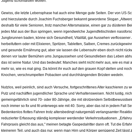
Jugend schönfärben wollen.
Gewiss, die letzte Lebensphase hat auch eine Menge gute Seiten. Der von US-S
und hierzulande durch Joachim Fuchsberger bekannt gewordene Slogan „Altwerden 
deshalb für viele Senioren, trotz mancher Altersmalaise, einen gar zu düsteren B
jedes Mal aus der Bux springen, wenn irgendwelche Jugendfetischisten nassfors
Jungbrunnen baden, könne sich Gesundheit, Vitalität, gar Aussehen verflossener 
herbeifuttern oder mit Elixieren, Spritzen, Tabletten, Salben, Cremes zurückgewinne
und gesunde Ernährung gut, aber sie lassen die Lebensuhr eben doch nicht rückwä
denen vor lauter Bemühen ums Jungaussehen und Gesundleben das Leben abhan
das ist seine Natur. Und das bedeutet: Manches sieht nicht mehr aus, wie es mal
mehr so, wie es mal ging. Da könnt ihr euch auf den grauen Kopf stellen und noch
Knochen, verschrumpelten Pobacken und durchhängenden Brüsten wedeln.
Nutzlos, weil peinlich, sind auch Versuche, fortgeschrittenes Alter kaschieren zu
Putz und nachäffen jugendlicher Sprache und Verhaltensweisen. Nicht lustig, nich
gemeingefährlich sind 70- oder 80-Jährige, die mit strotzendem Selbstbewusstsein
noch immer so fix und fit unterwegs wie mit 40. Sorry, aber das ist in jedem Fall Se
Bedenkenlos flottes Fahren trotz altersbedingt naturgemäß verlangsamter Reakti
reduzierter Erfassung ständig komplexer werdender Verkehrssituationen. „Erfah
Fahrpraxis gleicht das aus," meinen betagte Gaspedalritter dann oft. Tut die Erfa
kleineren Teil, und auch das nur, wenn man Hirn und Körper genügend Zeit lässt 