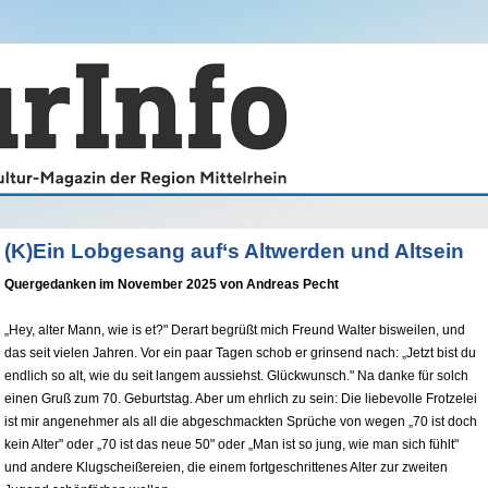
(K)Ein Lobgesang auf‘s Altwerden und Altsein
Quergedanken im November 2025 von Andreas Pecht
„Hey, alter Mann, wie is et?" Derart begrüßt mich Freund Walter bisweilen, und
das seit vielen Jahren. Vor ein paar Tagen schob er grinsend nach: „Jetzt bist du
endlich so alt, wie du seit langem aussiehst. Glückwunsch." Na danke für solch
einen Gruß zum 70. Geburtstag. Aber um ehrlich zu sein: Die liebevolle Frotzelei
ist mir angenehmer als all die abgeschmackten Sprüche von wegen „70 ist doch
kein Alter" oder „70 ist das neue 50" oder „Man ist so jung, wie man sich fühlt"
und andere Klugscheißereien, die einem fortgeschrittenes Alter zur zweiten