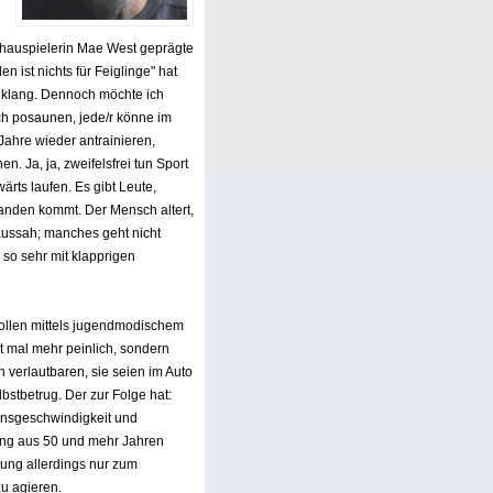
chauspielerin Mae West geprägte
ist nichts für Feiglinge" hat
eiklang. Dennoch möchte ich
ch posaunen, jede/r könne im
Jahre wieder antrainieren,
n. Ja, ja, zweifelsfrei tun Sport
rts laufen. Es gibt Leute,
den kommt. Der Mensch altert,
 aussah; manches geht nicht
 so sehr mit klapprigen
 wollen mittels jugendmodischem
t mal mehr peinlich, sondern
 verlautbaren, sie seien im Auto
lbstbetrug. Der zur Folge hat:
onsgeschwindigkeit und
rung aus 50 und mehr Jahren
hrung allerdings nur zum
zu agieren.